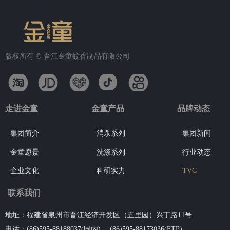
版权所有 ©
晋江金童蚊香制品有限公司
走进金童
金童产品
品牌动态
集团简介
消杀系列
集团新闻
金童愿景
洗涤系列
行业动态
企业文化
科研实力
TVC
联系我们
地址：福建省泉州市晋江经济开发区（五里园）兴丁路11号
电话：(86)595-88188037(国内) 、
(86)595-88173036(FTP)